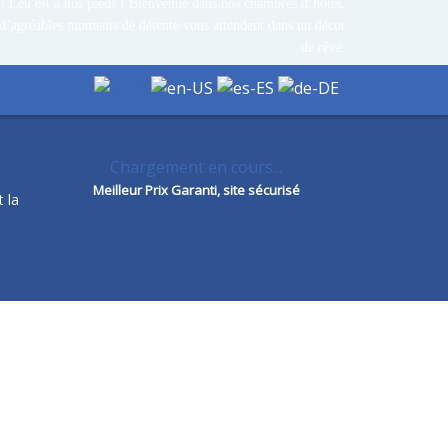
t Leu est à nos pieds ! Bienvenue dans nos chambres d’hôtes,
 d’agréables moments de détente vous attendent dans un décor
de rêve.
Chargement en cours...
Meilleur Prix Garanti, site sécurisé
t la