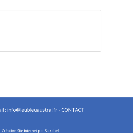
il :
info@leubleuaustral.fr
-
CONTACT
|
Création Site internet par Satrabel