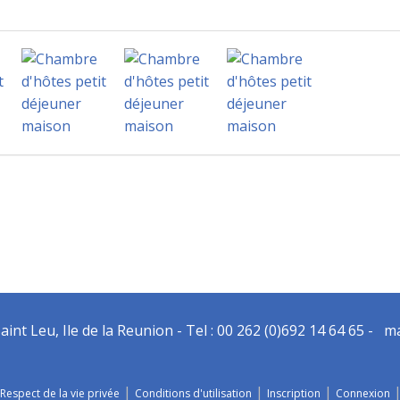
nt Leu, Ile de la Reunion - Tel : 00 262 (0)692 14 64 65 - ma
|
|
|
Respect de la vie privée
Conditions d'utilisation
Inscription
Connexion