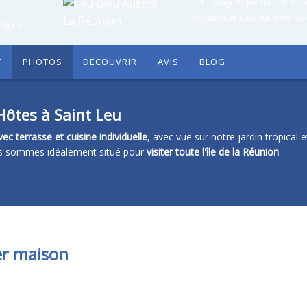
La magnifique baie de Sain
élégantes et bien équipées où
T
PHOTOS
DÉCOUVRIR
AVIS
BLOG
ôtes à Saint Leu
vec terrasse et cuisine individuelle
, avec vue sur notre jardin tropical e
ous sommes idéalement situé pour
visiter toute l'île de la Réunion
.
er maison