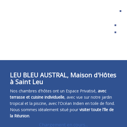
a
Avi
Bl
FR
EN
ES
DE
LEU BLEU AUSTRAL, Maison d'Hôtes
à Saint Leu
Nos chambres d'hôtes ont un Espace Privatisé,
avec
terrasse et cuisine individuelle
, avec vue sur notre jardin
tropical et la piscine, avec l'Océan Indien en toile de fond.
Nous sommes idéalement situé pour
visiter toute l'île de
la Réunion
.
Chargement en cours...