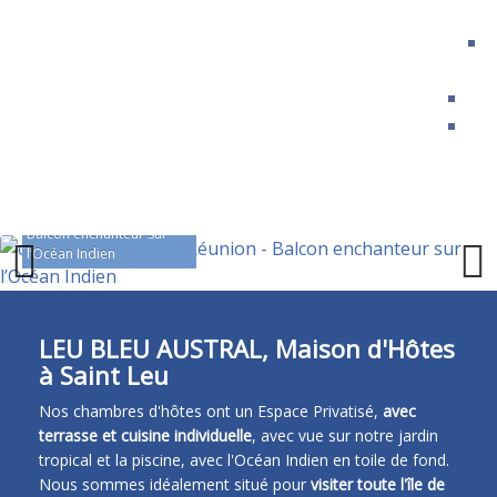
a
Avi
Bl
FR
EN
ES
DE
Balcon enchanteur sur
l’Océan Indien
Previous
Next
LEU BLEU AUSTRAL, Maison d'Hôtes
à Saint Leu
Nos chambres d'hôtes ont un Espace Privatisé,
avec
terrasse et cuisine individuelle
, avec vue sur notre jardin
tropical et la piscine, avec l'Océan Indien en toile de fond.
Nous sommes idéalement situé pour
visiter toute l'île de