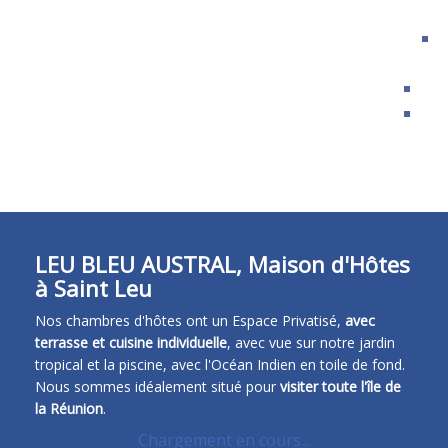
a
Avi
Bl
FR
EN
ES
DE
LEU BLEU AUSTRAL, Maison d'Hôtes
à Saint Leu
Nos chambres d'hôtes ont un Espace Privatisé,
avec
terrasse et cuisine individuelle
, avec vue sur notre jardin
tropical et la piscine, avec l'Océan Indien en toile de fond.
Nous sommes idéalement situé pour
visiter toute l'île de
la Réunion
.
Chargement en cours...