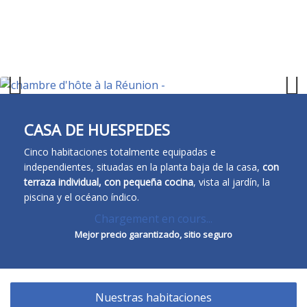
Re
FR
EN
ES
DE
Previous
Next
CASA DE HUESPEDES
Cinco habitaciones totalmente equipadas e
independientes, situadas en la planta baja de la casa,
con
terraza individual, con pequeña cocina
, vista al jardín, la
piscina y el océano índico.
Chargement en cours...
Mejor precio garantizado, sitio seguro
Nuestras habitaciones