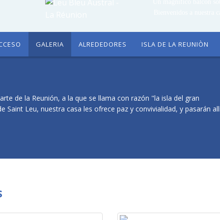
Un magnífico balcón sobr
Bienvenidos a nuestra c
CCESO
GALERIA
ALREDEDORES
ISLA DE LA REUNIÒN
arte de la Reunión, a la que se llama con razón "la isla del gran
de Saint Leu, nuestra casa les ofrece paz y convivialidad, y pasarán all
s