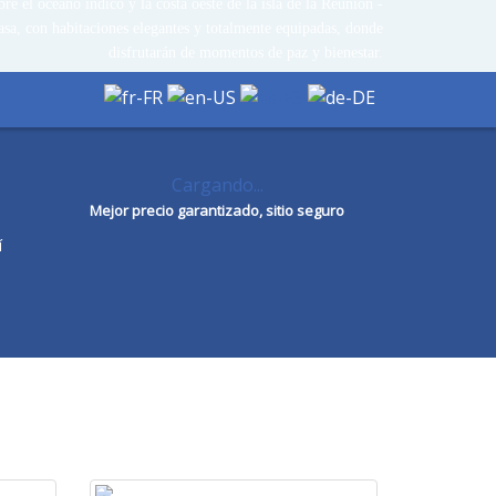
e el océano índico y la costa oeste de la isla de la Reunión -
asa, con habitaciones elegantes y totalmente equipadas, donde
disfrutarán de momentos de paz y bienestar.
Cargando...
Mejor precio garantizado, sitio seguro
í