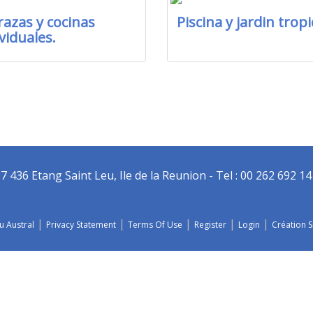
razas y cocinas
Piscina y jardin tropi
viduales.
36 Etang Saint Leu, Ile de la Reunion - Tel : 00 262 692 14 
|
|
|
|
|
u Austral
Privacy Statement
Terms Of Use
Register
Login
Création S