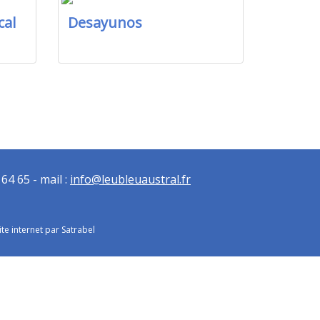
cal
Desayunos
64 65 - mail :
info@leubleuaustral.fr
ite internet par Satrabel