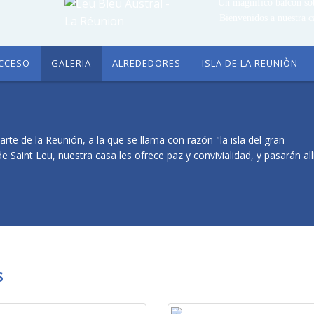
Un magnífico balcón sobr
Bienvenidos a nuestra c
CCESO
GALERIA
ALREDEDORES
ISLA DE LA REUNIÒN
arte de la Reunión, a la que se llama con razón "la isla del gran
de Saint Leu, nuestra casa les ofrece paz y convivialidad, y pasarán all
s