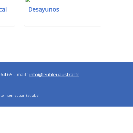
cal
Desayunos
64 65 - mail :
info@leubleuaustral.fr
ite internet par Satrabel