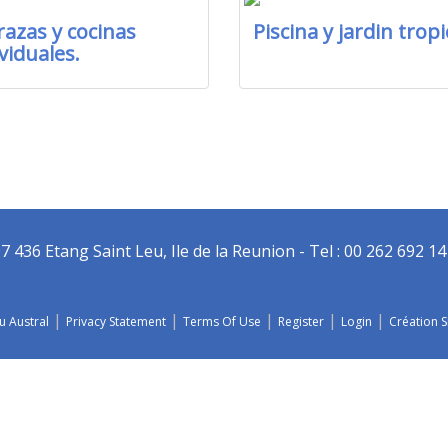
razas y cocinas
Piscina y jardin tropi
viduales.
36 Etang Saint Leu, Ile de la Reunion - Tel : 00 262 692 14 
|
|
|
|
|
u Austral
Privacy Statement
Terms Of Use
Register
Login
Création S