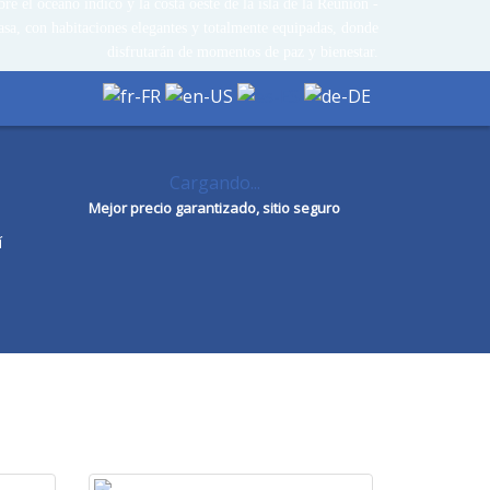
e el océano índico y la costa oeste de la isla de la Reunión -
asa, con habitaciones elegantes y totalmente equipadas, donde
disfrutarán de momentos de paz y bienestar.
Cargando...
Mejor precio garantizado, sitio seguro
í